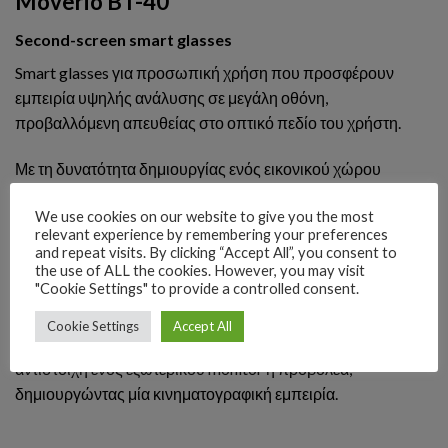
Moverio BT-40
Second-screen smart glasses
Smart glasses για προσωπική χρήση που προσφέρουν
εμπειρία υψηλής ανάλυσης σε μεγάλη οθόνη,
προβαλλόμενη απευθείας στο οπτικό πεδίο του χρήστη.
Με τη δυνατότητα δημιουργίας ενός εικονικού χώρου
εργασίας, αποτελούν ιδανική επιλογή για επαγγελματίες
We use cookies on our website to give you the most
που βρίσκονται συνεχώς σε κίνηση.Ο χρήστης μπορεί να
relevant experience by remembering your preferences
ενεργοποιήσει μια δεύτερη οθόνη για αυξημένη ιδιωτικότητα
and repeat visits. By clicking “Accept All”, you consent to
ή να επεκτείνει την επιφάνεια εργασίας του με ένα εικονικό
the use of ALL the cookies. However, you may visit
"Cookie Settings" to provide a controlled consent.
δεύτερο monitor. Με δυνατότητα σύνδεσης σε smartphones,
tablets και υπολογιστές μέσω USB-C, προσφέρουν
Cookie Settings
Accept All
προβολή Full HD 1080p ευρείας οθόνης, με ποιότητα
αντίστοιχη ενός εξωτερικού monitor ή προβολέα,
δημιουργώντας μία κινηματογραφική εμπειρία.