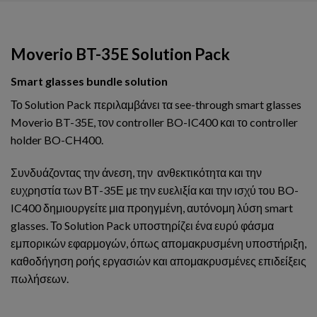
Moverio BT-35E Solution Pack
Smart glasses bundle solution
Το Solution Pack περιλαμβάνει τα see-through smart glasses
Moverio BT-35E, τον controller BO-IC400 και το controller
holder BO-CH400.
Συνδυάζοντας την άνεση, την ανθεκτικότητα και την
ευχρηστία των ΒΤ-35Ε με την ευελιξία και την ισχύ του BO-
IC400 δημιουργείτε μια προηγμένη, αυτόνομη λύση smart
glasses. Το Solution Pack υποστηρίζει ένα ευρύ φάσμα
εμπορικών εφαρμογών, όπως απομακρυσμένη υποστήριξη,
καθοδήγηση ροής εργασιών και απομακρυσμένες επιδείξεις
πωλήσεων.